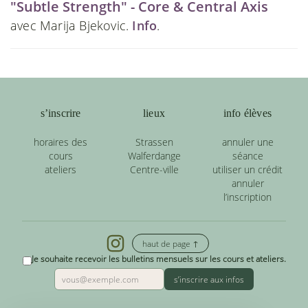
"Subtle Strength" - Core & Central Axis
avec Marija Bjekovic.
Info
.
s’inscrire
lieux
info élèves
horaires des
Strassen
annuler une
cours
Walferdange
séance
ateliers
Centre-ville
utiliser un crédit
annuler
l’inscription
haut de page ↑
Je souhaite recevoir les bulletins mensuels sur les cours et ateliers.
s’inscrire aux infos