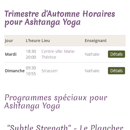
Trimestre d'Automne Horaires
pour Ashtanga Yoga
Jour
L'heure
Lieu
Enseignant
18:30
Centre-ville: Marie-
Mardi
Nathalie
Détails
20:00
Thérèse
09:30
Dimanche
Strassen
Nathalie
Détails
10:55
Programmes spéciaux pour
Ashtanga Yoga
"Subtle Strength" - Le Plancher