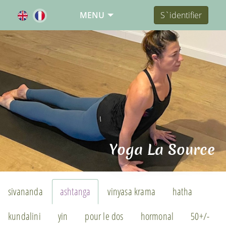
MENU
S`identifier
Yoga La Source
sivananda
ashtanga
vinyasa krama
hatha
kundalini
yin
pour le dos
hormonal
50+/-