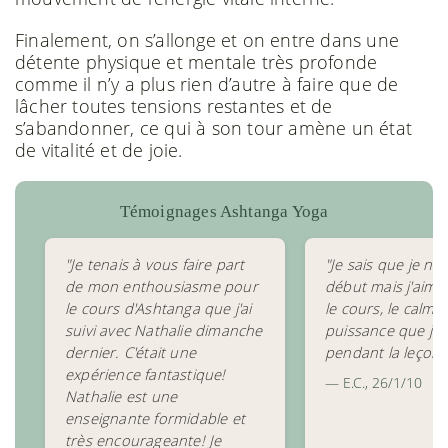
Finalement, on s’allonge et on entre dans une
détente physique et mentale très profonde
comme il n’y a plus rien d’autre à faire que de
lâcher toutes tensions restantes et de
s’abandonner, ce qui à son tour amène un état
de vitalité et de joie.
Témoignages Ashtanga Yoga
"Je tenais à vous faire part
"Je sais que je ne
de mon enthousiasme pour
début mais j'aim
le cours d'Ashtanga que j'ai
le cours, le calme 
suivi avec Nathalie dimanche
puissance que je 
dernier. C'était une
pendant la leçon.
expérience fantastique!
— E.C., 26/1/10
Nathalie est une
enseignante formidable et
très encourageante! Je