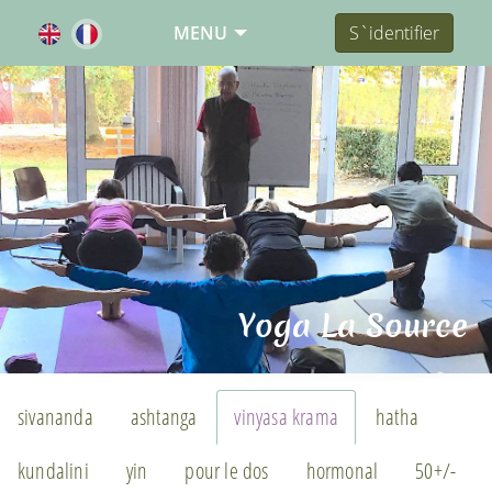
MENU
S`identifier
Yoga La Source
sivananda
ashtanga
vinyasa krama
hatha
kundalini
yin
pour le dos
hormonal
50+/-