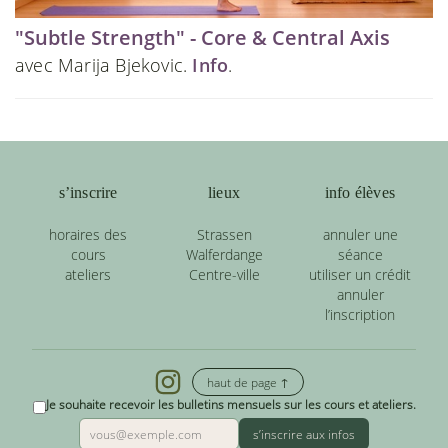
"Subtle Strength" - Core & Central Axis
avec Marija Bjekovic.
Info
.
s’inscrire
lieux
info élèves
horaires des
Strassen
annuler une
cours
Walferdange
séance
ateliers
Centre-ville
utiliser un crédit
annuler
l’inscription
haut de page ↑
Je souhaite recevoir les bulletins mensuels sur les cours et ateliers.
s’inscrire aux infos