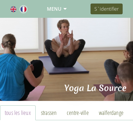
MENU
S`identifier
Yoga La Source
tous les lieux
strassen
centre-ville
walferdange