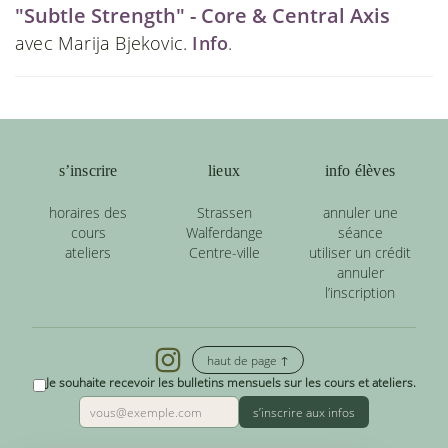
"Subtle Strength" - Core & Central Axis
avec Marija Bjekovic.
Info
.
s’inscrire
lieux
info élèves
horaires des
Strassen
annuler une
cours
Walferdange
séance
ateliers
Centre-ville
utiliser un crédit
annuler
l’inscription
haut de page ↑
Je souhaite recevoir les bulletins mensuels sur les cours et ateliers.
s’inscrire aux infos