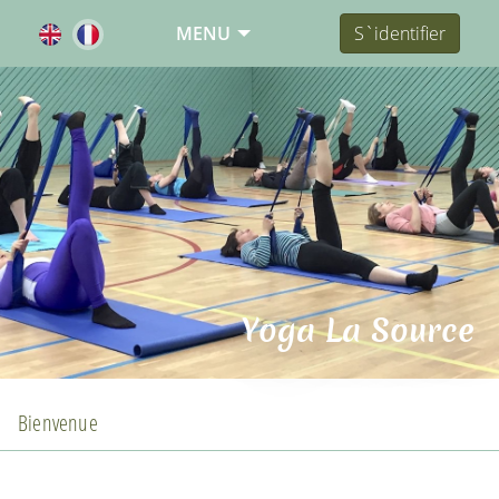
MENU
S`identifier
Yoga La Source
Bienvenue