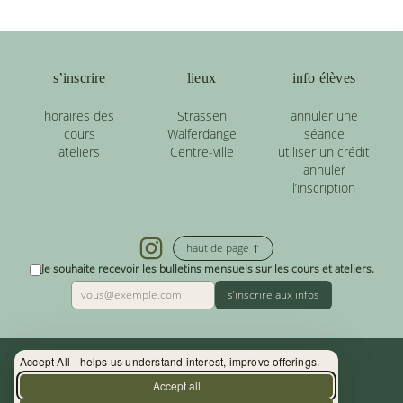
s’inscrire
lieux
info élèves
horaires des
Strassen
annuler une
cours
Walferdange
séance
ateliers
Centre-ville
utiliser un crédit
annuler
l’inscription
haut de page ↑
Je souhaite recevoir les bulletins mensuels sur les cours et ateliers.
s’inscrire aux infos
Accept All - helps us understand interest, improve offerings.
Contact : (+352) 33 34 19 - info@yoga.lu
Accept all