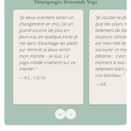
Témoignages Sivananda Yoga
"Je peux vraiment sentir un
"Je voulais te dire
changement en moi, j'ai un
que tes cours me
grand sourire de plus en
tellement de bien 
plus vrai, en quelque sorte je
toujours contente 
me sens d'avantage les pieds
est mercredi et j
sur terre et je peux sentir
savourer ce mom
mon monde... Je suis. Le
détente... c'est m
yoga m'aide vraiment sur ce
moment à moi et 
chemin."
tellement bien ap
vrai bonheur."
— A.S., 1/2/10
— A.B.
‹
›