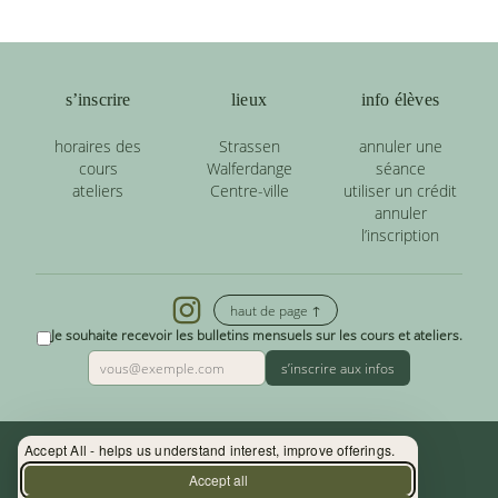
s’inscrire
lieux
info élèves
horaires des
Strassen
annuler une
cours
Walferdange
séance
ateliers
Centre-ville
utiliser un crédit
annuler
l’inscription
haut de page ↑
Je souhaite recevoir les bulletins mensuels sur les cours et ateliers.
s’inscrire aux infos
Accept All - helps us understand interest, improve offerings.
Contact : (+352) 33 34 19 - info@yoga.lu
Accept all