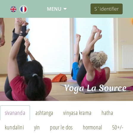
MENU
S`identifier
Yoga La Source
sivananda
ashtanga
vinyasa krama
hatha
kundalini
yin
pour le dos
hormonal
50+/-