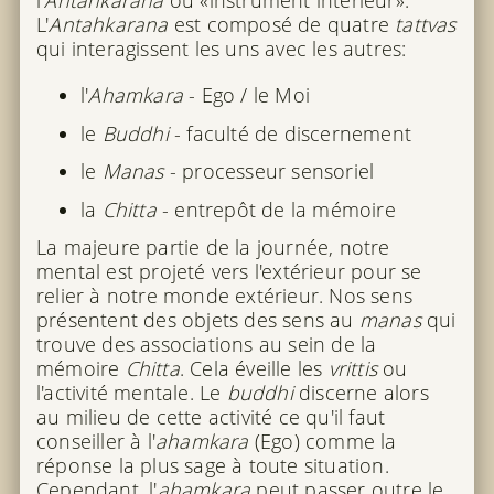
l'
Antahkarana
ou «instrument intérieur».
L'
Antahkarana
est composé de quatre
tattvas
qui interagissent les uns avec les autres:
l'
Ahamkara
- Ego / le Moi
le
Buddhi
- faculté de discernement
le
Manas
- processeur sensoriel
la
Chitta
- entrepôt de la mémoire
La majeure partie de la journée, notre
mental est projeté vers l'extérieur pour se
relier à notre monde extérieur. Nos sens
présentent des objets des sens au
manas
qui
trouve des associations au sein de la
mémoire
Chitta
. Cela éveille les
vrittis
ou
l'activité mentale. Le
buddhi
discerne alors
au milieu de cette activité ce qu'il faut
conseiller à l'
ahamkara
(Ego) comme la
réponse la plus sage à toute situation.
Cependant, l'
ahamkara
peut passer outre le