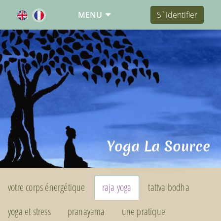
MENU
S`identifier
Yoga La Source
votre corps énergétique
raja yoga
tattva bodha
yoga et stress
pranayama
une pratique