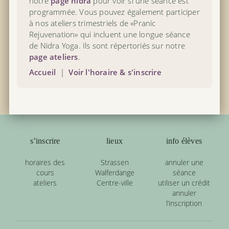
notre
page nidra
pour voir si une séance est
programmée. Vous pouvez également participer
à nos ateliers trimestriels de «Pranic
Rejuvenation» qui incluent une longue séance
de Nidra Yoga. Ils sont répertoriés sur notre
page ateliers
.
Accueil
|
Voir l'horaire & s'inscrire
s’inscrire
lieux
info élèves
horaires des
Strassen
annuler une
cours
Walferdange
séance
ateliers
Centre-ville
utiliser un crédit
annuler
l’inscription