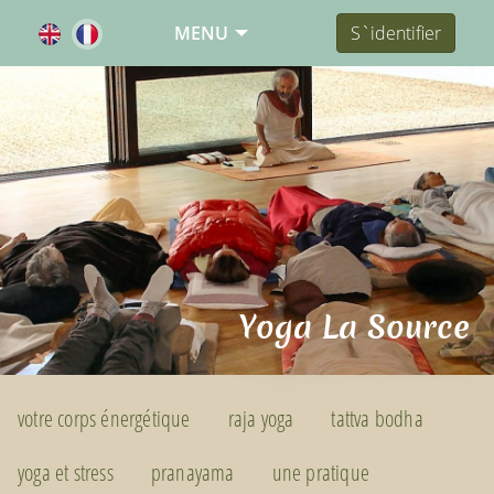
MENU
S`identifier
Yoga La Source
votre corps énergétique
raja yoga
tattva bodha
yoga et stress
pranayama
une pratique