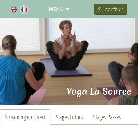
MENU
S`identifier
Yoga La Source
Streaming en direct
Stages Futurs
Stages Passés