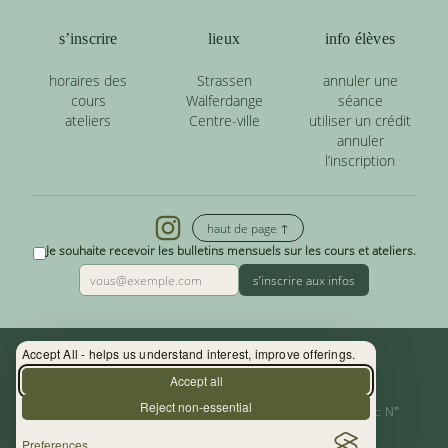
s’inscrire
lieux
info élèves
horaires des
Strassen
annuler une
cours
Walferdange
séance
ateliers
Centre-ville
utiliser un crédit
annuler
l’inscription
haut de page ↑
Je souhaite recevoir les bulletins mensuels sur les cours et ateliers.
s’inscrire aux infos
Accept All - helps us understand interest, improve offerings.
Contact : (+352) 33 34 19 - info@yoga.lu
Accept all
Reject non-essential
Centre de Yoga - La Source s.àr.l. — Autor. d’Etablissement: N°
Preferences