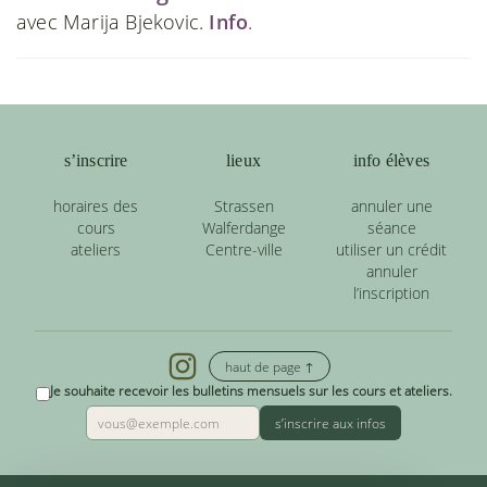
avec Marija Bjekovic.
Info
.
s’inscrire
lieux
info élèves
horaires des
Strassen
annuler une
cours
Walferdange
séance
ateliers
Centre-ville
utiliser un crédit
annuler
l’inscription
haut de page ↑
Je souhaite recevoir les bulletins mensuels sur les cours et ateliers.
s’inscrire aux infos