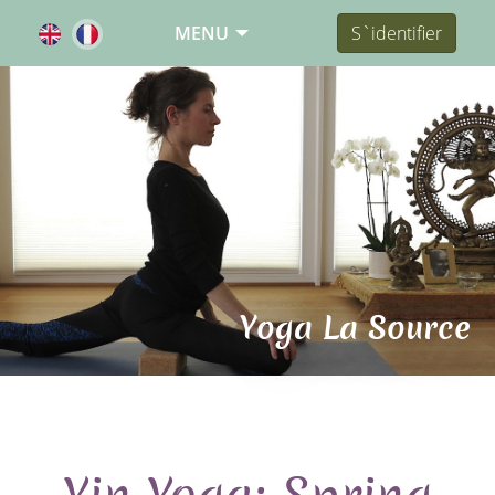
MENU
S`identifier
Yoga La Source