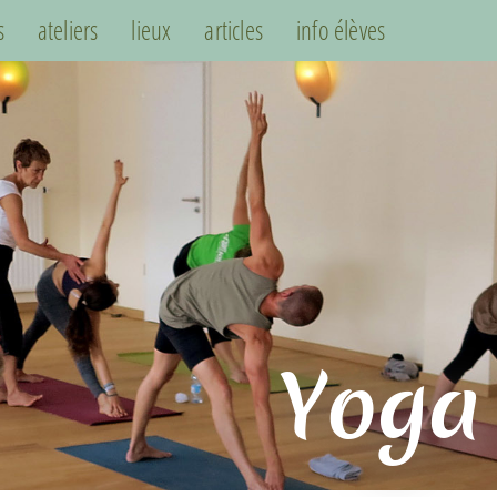
s
ateliers
lieux
articles
info élèves
Yoga