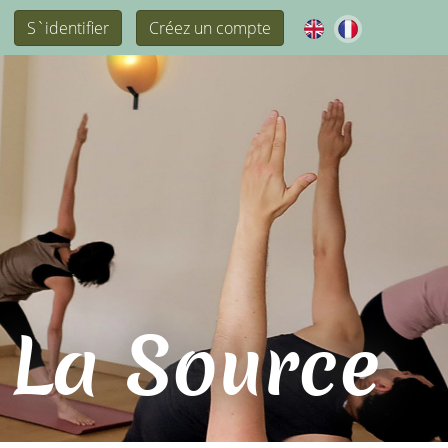
S`identifier
Créez un compte
 La Source