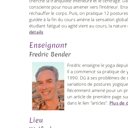
cherche la tranquillité intérieure et le centrage
consciente pour nous amener vers l'intérieur. Ensuit
réchauffer le corps. Puis, on pratique 12 postures 
guidée à la fin du cours amène la sensation globa
étudiant fatigué ou agité vient au cours, la natur
détails
Enseignant
Fredric Bender
Fredric enseigne le yoga depui
Il a commencé sa pratique de y
1990. Dû à ses problèmes de do
variations de postures yogiqu
Récemment amené pour un prog
un article de première page sur
dans le lien "articles".
Plus de d
Lieu