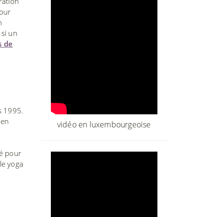
ration
pour
n
 si un
s de
s 1995.
 en
vidéo en luxembourgeoise
é pour
 le yoga