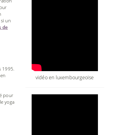
ration
pour
n
 si un
s de
s 1995.
 en
vidéo en luxembourgeoise
é pour
 le yoga