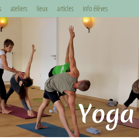
s
ateliers
lieux
articles
info élèves
Yoga