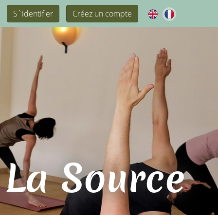
S`identifier
Créez un compte
 La Source