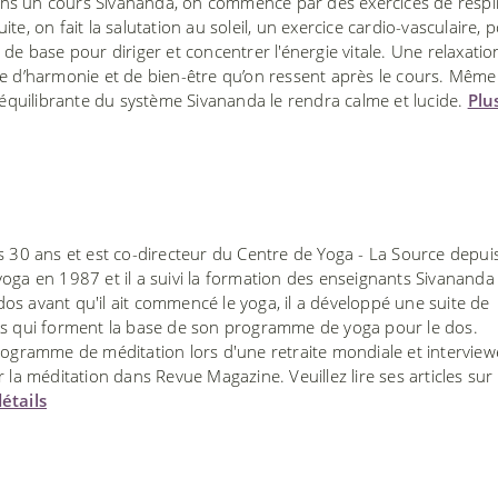
. Dans un cours Sivananda, on commence par des exercices de respi
e, on fait la salutation au soleil, un exercice cardio-vasculaire, 
de base pour diriger et concentrer l'énergie vitale. Une relaxatio
le d’harmonie et de bien-être qu’on ressent après le cours. Même
e équilibrante du système Sivananda le rendra calme et lucide.
Plu
s 30 ans et est co-directeur du Centre de Yoga - La Source depui
oga en 1987 et il a suivi la formation des enseignants Sivananda
s avant qu'il ait commencé le yoga, il a développé une suite de
es qui forment la base de son programme de yoga pour le dos.
ramme de méditation lors d'une retraite mondiale et interview
 la méditation dans Revue Magazine. Veuillez lire ses articles sur
étails