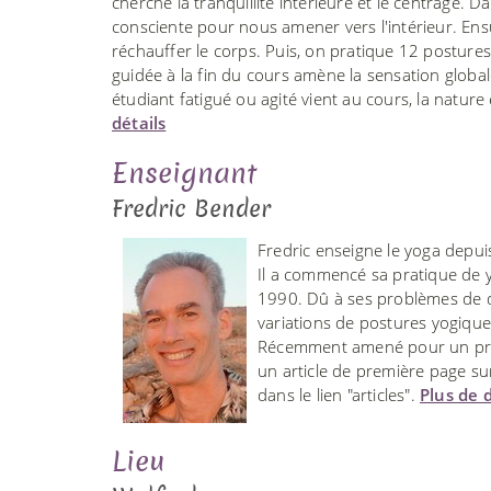
cherche la tranquillité intérieure et le centrage
consciente pour nous amener vers l'intérieur. Ensuit
réchauffer le corps. Puis, on pratique 12 postures 
guidée à la fin du cours amène la sensation globa
étudiant fatigué ou agité vient au cours, la natur
détails
Enseignant
Fredric Bender
Fredric enseigne le yoga depui
Il a commencé sa pratique de y
1990. Dû à ses problèmes de do
variations de postures yogiqu
Récemment amené pour un prog
un article de première page sur
dans le lien "articles".
Plus de d
Lieu