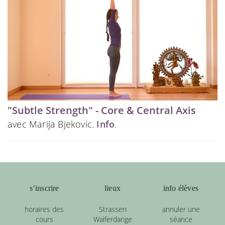
"Subtle Strength" - Core & Central Axis
avec Marija Bjekovic.
Info
.
s’inscrire
lieux
info élèves
horaires des
Strassen
annuler une
cours
Walferdange
séance