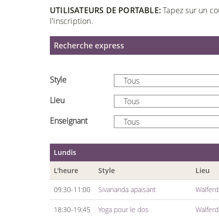
UTILISATEURS DE PORTABLE:
Tapez sur un cou
l'inscription.
Recherche express
Style
Lieu
Enseignant
Lundis
L'heure
Style
Lieu
09:30-11:00
Sivananda apaisant
Walfer
18:30-19:45
Yoga pour le dos
Walfer