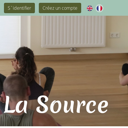
S`identifier
Créez un compte
 La Source