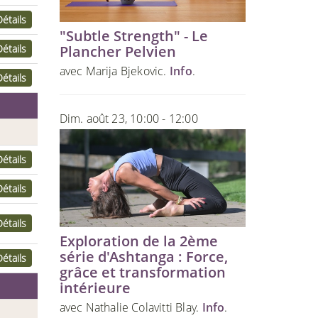
Détails
"Subtle Strength" - Le
Détails
Plancher Pelvien
avec Marija Bjekovic.
Info
.
Détails
Dim. août 23, 10:00 - 12:00
Détails
Détails
Détails
Exploration de la 2ème
série d'Ashtanga : Force,
Détails
grâce et transformation
intérieure
avec Nathalie Colavitti Blay.
Info
.