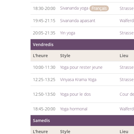
Sivananda yoga
18:30-20:00
Strass
Français
19:45-21:15
Sivananda apaisant
Walfer
20:05-21:35
Yin yoga
Strass
Vendredis
L'heure
Style
Lieu
10:00-11:30
Yoga pour rester jeune
Strass
12:25-13:25
Vinyasa Krama Yoga
Strass
12:50-13:50
Yoga pour le dos
Cour de
18:45-20:00
Yoga hormonal
Walfer
Samedis
L'heure
Style
Lieu