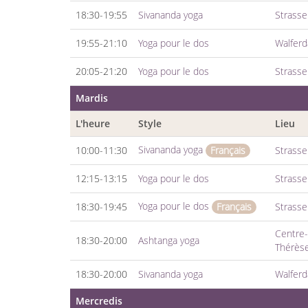
18:30-19:55
Sivananda yoga
Strass
19:55-21:10
Yoga pour le dos
Walfer
20:05-21:20
Yoga pour le dos
Strass
Mardis
L'heure
Style
Lieu
Sivananda yoga
10:00-11:30
Strass
Français
12:15-13:15
Yoga pour le dos
Strass
Yoga pour le dos
18:30-19:45
Strass
Français
Centre-v
18:30-20:00
Ashtanga yoga
Thérès
18:30-20:00
Sivananda yoga
Walfer
Mercredis