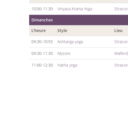
10:00-11:30
Vinyasa Krama Yoga
Strass
Dimanches
L'heure
Style
Lieu
09:30-10:55
Ashtanga yoga
Strass
09:30-11:30
Mysore
Walfer
11:00-12:30
Hatha yoga
Strass