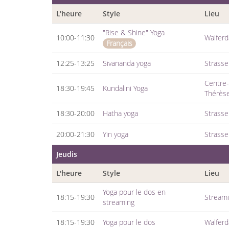
L'heure
Style
Lieu
"Rise & Shine" Yoga
10:00-11:30
Walfer
Français
12:25-13:25
Sivananda yoga
Strass
Centre-v
18:30-19:45
Kundalini Yoga
Thérès
18:30-20:00
Hatha yoga
Strass
20:00-21:30
Yin yoga
Strass
Jeudis
L'heure
Style
Lieu
Yoga pour le dos en
18:15-19:30
Streami
streaming
18:15-19:30
Yoga pour le dos
Walfer