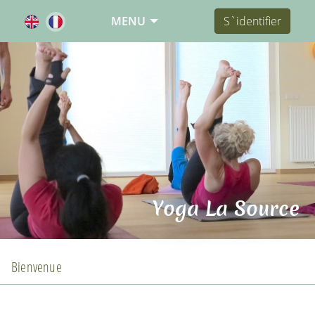
MENU
S`identifier
Yoga La Source
Bienvenue