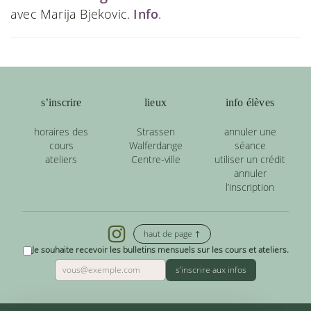
avec Marija Bjekovic.
Info
.
s’inscrire
lieux
info élèves
horaires des
Strassen
annuler une
cours
Walferdange
séance
ateliers
Centre-ville
utiliser un crédit
annuler
l’inscription
haut de page ↑
Je souhaite recevoir les bulletins mensuels sur les cours et ateliers.
s’inscrire aux infos