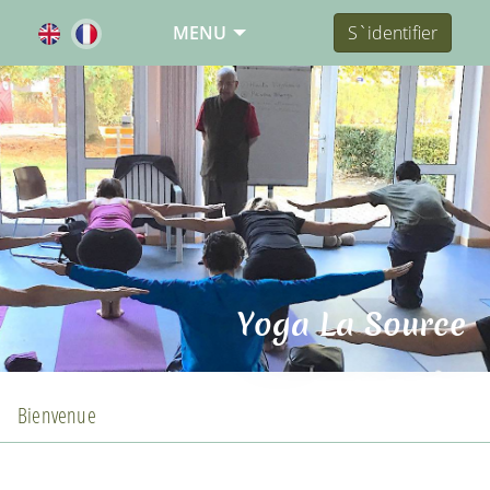
MENU
S`identifier
Yoga La Source
Bienvenue