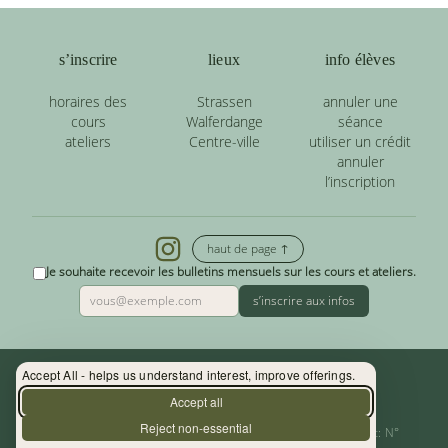
s’inscrire
lieux
info élèves
horaires des
Strassen
annuler une
cours
Walferdange
séance
ateliers
Centre-ville
utiliser un crédit
annuler
l’inscription
haut de page ↑
Je souhaite recevoir les bulletins mensuels sur les cours et ateliers.
s’inscrire aux infos
Accept All - helps us understand interest, improve offerings.
Contact : (+352) 33 34 19 - info@yoga.lu
Accept all
Reject non-essential
Centre de Yoga - La Source s.àr.l. — Autor. d’Etablissement: N°