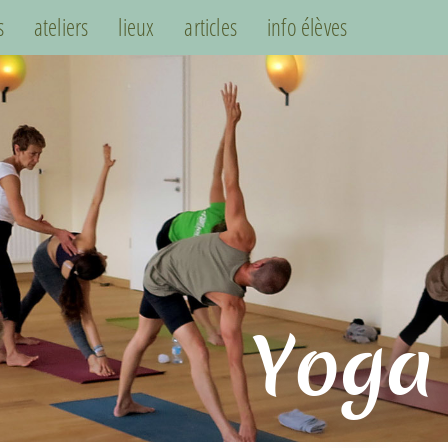
s
ateliers
lieux
articles
info élèves
Yoga