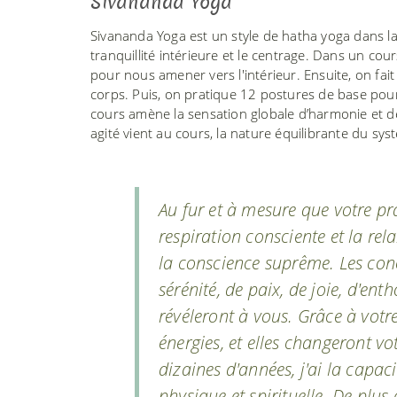
Sivananda Yoga
Sivananda Yoga est un style de hatha yoga dans la 
tranquillité intérieure et le centrage. Dans un c
pour nous amener vers l'intérieur. Ensuite, on fait 
corps. Puis, on pratique 12 postures de base pour d
cours amène la sensation globale d’harmonie et de
agité vient au cours, la nature équilibrante du sy
Au fur et à mesure que votre pr
respiration consciente et la rela
la conscience suprême. Les conc
sérénité, de paix, de joie, d'en
révéleront à vous. Grâce à votr
énergies, et elles changeront vo
dizaines d'années, j'ai la capac
physique et spirituelle. De plu