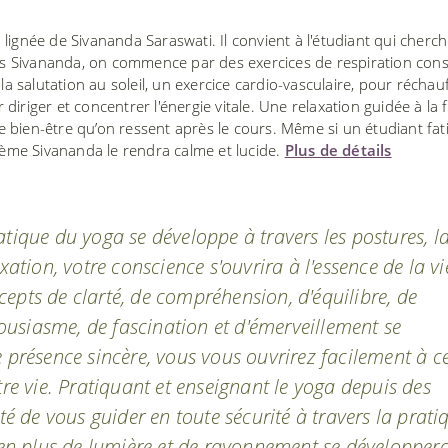
lignée de Sivananda Saraswati. Il convient à l'étudiant qui cherch
ours Sivananda, on commence par des exercices de respiration con
la salutation au soleil, un exercice cardio-vasculaire, pour réchauf
iriger et concentrer l'énergie vitale. Une relaxation guidée à la 
 bien-être qu’on ressent après le cours. Même si un étudiant fat
stème Sivananda le rendra calme et lucide.
Plus de détails
atique du yoga se développe à travers les postures, l
xation, votre conscience s'ouvrira à l'essence de la vi
epts de clarté, de compréhension, d'équilibre, de
thousiasme, de fascination et d'émerveillement se
e présence sincère, vous vous ouvrirez facilement à c
tre vie. Pratiquant et enseignant le yoga depuis des
ité de vous guider en toute sécurité à travers la prati
s en plus de lumière et de rayonnement se développer