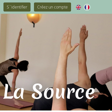
S`identifier
Créez un compte
 La Source