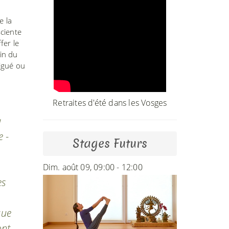
e la
sciente
fer le
fin du
igué ou
Retraites d'été dans les Vosges
a
e -
Stages Futurs
Dim. août 09, 09:00 - 12:00
es
que
ont