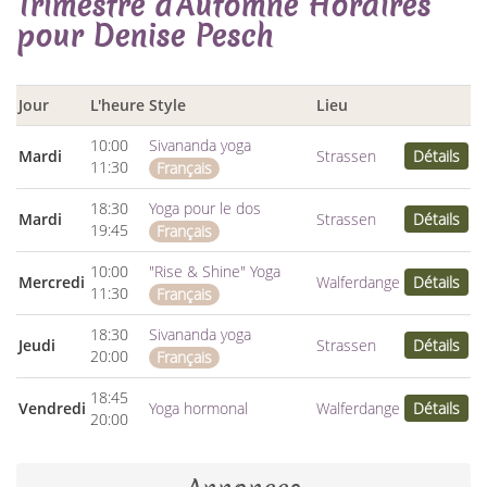
Trimestre d'Automne Horaires
pour Denise Pesch
Jour
L'heure
Style
Lieu
10:00
Sivananda yoga
Mardi
Strassen
Détails
11:30
Français
18:30
Yoga pour le dos
Mardi
Strassen
Détails
19:45
Français
10:00
"Rise & Shine" Yoga
Mercredi
Walferdange
Détails
11:30
Français
18:30
Sivananda yoga
Jeudi
Strassen
Détails
20:00
Français
18:45
Vendredi
Yoga hormonal
Walferdange
Détails
20:00