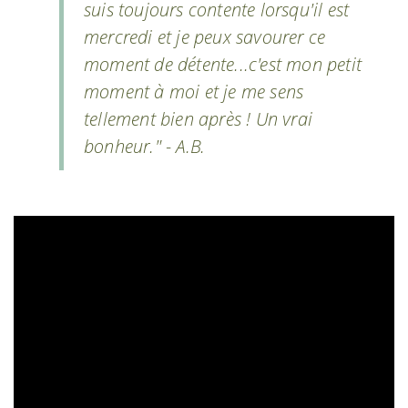
suis toujours contente lorsqu'il est
mercredi et je peux savourer ce
moment de détente...c'est mon petit
moment à moi et je me sens
tellement bien après ! Un vrai
bonheur." - A.B.