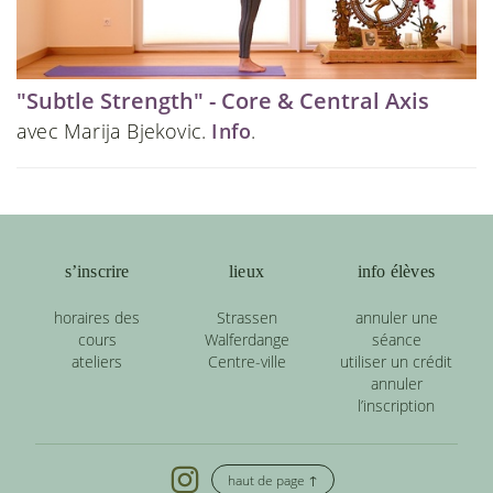
"Subtle Strength" - Core & Central Axis
avec Marija Bjekovic.
Info
.
s’inscrire
lieux
info élèves
horaires des
Strassen
annuler une
cours
Walferdange
séance
ateliers
Centre-ville
utiliser un crédit
annuler
l’inscription
haut de page ↑