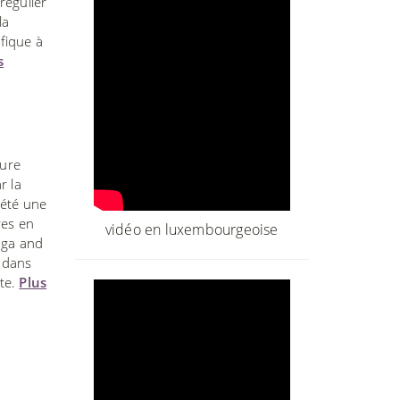
régulier
la
fique à
s
eure
r la
lété une
res en
vidéo en luxembourgeoise
oga and
 dans
nte.
Plus