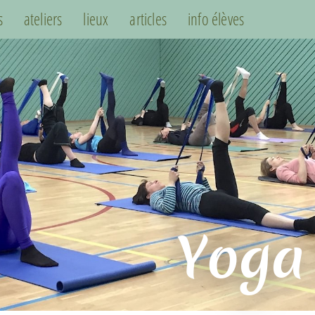
s
ateliers
lieux
articles
info élèves
Yoga