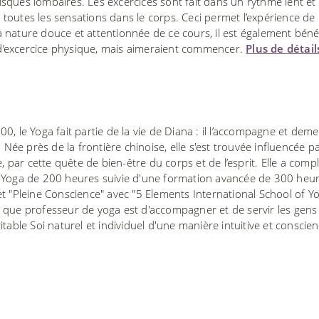
sques lombaires. Les excercices sont fait dans un rythme lent et 
toutes les sensations dans le corps. Ceci permet l’expérience de 
 nature douce et attentionnée de ce cours, il est également béné
d’excercice physique, mais aimeraient commencer.
Plus de détail
, le Yoga fait partie de la vie de Diana : il l’accompagne et dem
 Née près de la frontière chinoise, elle s'est trouvée influencée pa
, par cette quête de bien-être du corps et de l’esprit. Elle a comp
 Yoga de 200 heures suivie d'une formation avancée de 300 heu
t "Pleine Conscience" avec "5 Elements International School of Y
 que professeur de yoga est d'accompagner et de servir les gens
table Soi naturel et individuel d'une manière intuitive et conscie