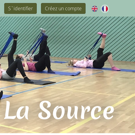
S`identifier
Créez un compte
 La Source