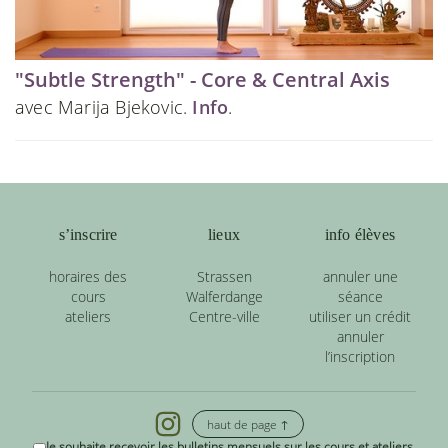
"Subtle Strength" - Core & Central Axis
avec Marija Bjekovic.
Info
.
s’inscrire
lieux
info élèves
horaires des
Strassen
annuler une
cours
Walferdange
séance
ateliers
Centre-ville
utiliser un crédit
annuler
l’inscription
haut de page ↑
Je souhaite recevoir les bulletins mensuels sur les cours et ateliers.