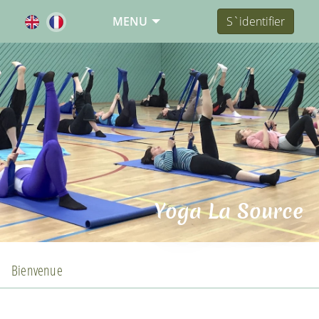
MENU
S`identifier
Yoga La Source
Bienvenue