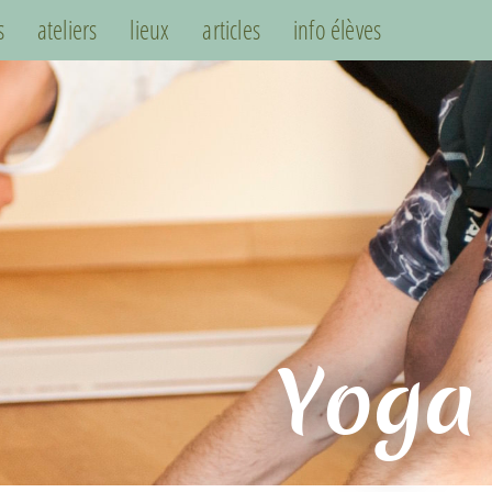
s
ateliers
lieux
articles
info élèves
Yoga