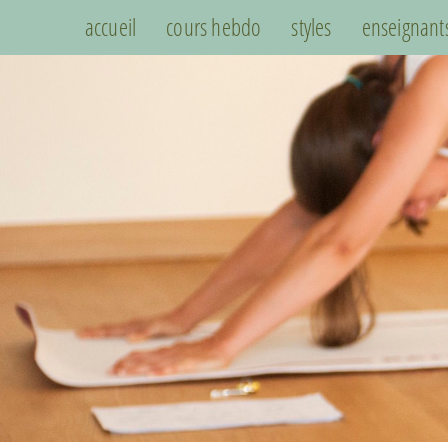
accueil
cours hebdo
styles
enseignant