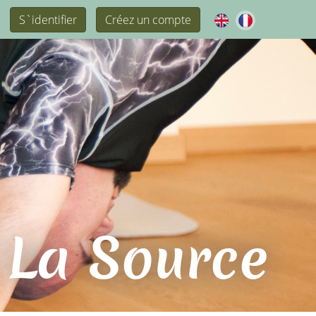
S`identifier
Créez un compte
 La Source