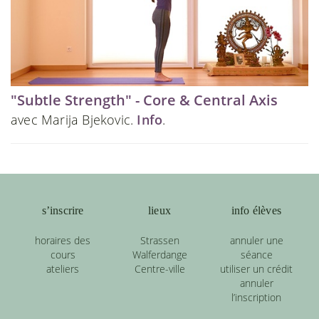
"Subtle Strength" - Core & Central Axis
avec Marija Bjekovic.
Info
.
s’inscrire
lieux
info élèves
horaires des
Strassen
annuler une
cours
Walferdange
séance
ateliers
Centre-ville
utiliser un crédit
annuler
l’inscription