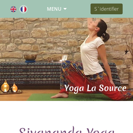
MENU
S`identifier
Yoga La Source