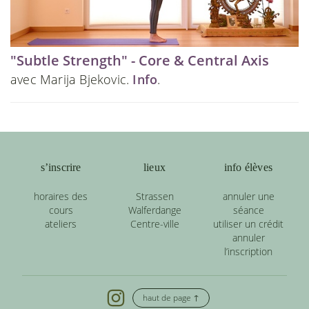
"Subtle Strength" - Core & Central Axis
avec Marija Bjekovic.
Info
.
s’inscrire
lieux
info élèves
horaires des
Strassen
annuler une
cours
Walferdange
séance
ateliers
Centre-ville
utiliser un crédit
annuler
l’inscription
haut de page ↑