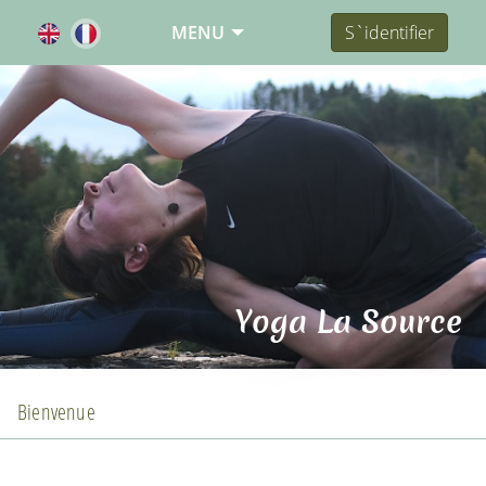
MENU
S`identifier
Yoga La Source
Bienvenue