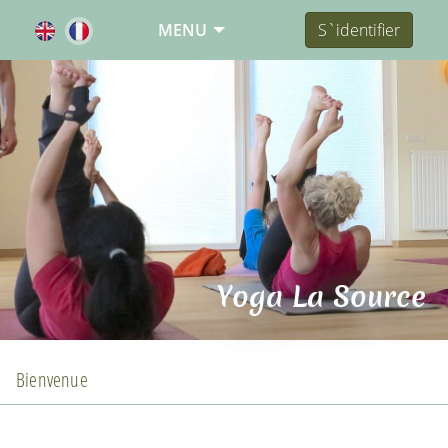
MENU
S`identifier
Yoga La Source
Bienvenue