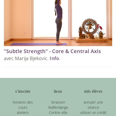
"Subtle Strength" - Core & Central Axis
avec Marija Bjekovic.
Info
.
s’inscrire
lieux
info élèves
horaires des
Strassen
annuler une
cours
Walferdange
séance
ateliers
Centre-ville
utiliser un crédit