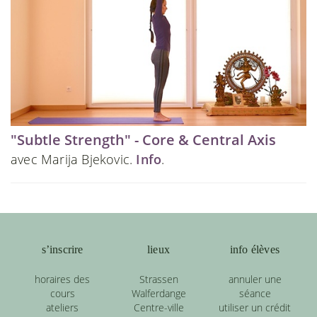
"Subtle Strength" - Core & Central Axis
avec Marija Bjekovic.
Info
.
s’inscrire
lieux
info élèves
horaires des
Strassen
annuler une
cours
Walferdange
séance
ateliers
Centre-ville
utiliser un crédit