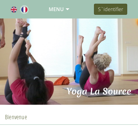
MENU
S`identifier
Yoga La Source
Bienvenue