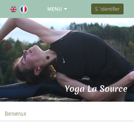
MENU
S`identifier
Yoga La Source
Bienvenue