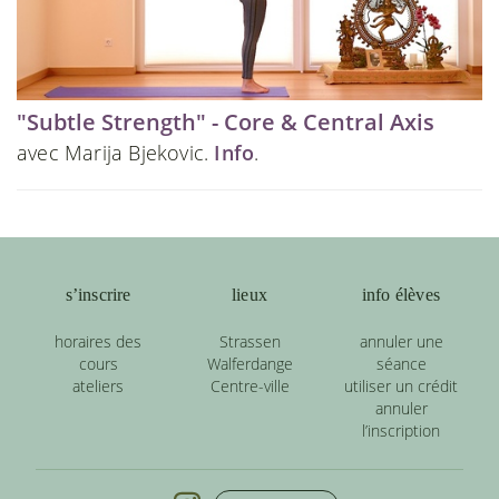
"Subtle Strength" - Core & Central Axis
avec Marija Bjekovic.
Info
.
s’inscrire
lieux
info élèves
horaires des
Strassen
annuler une
cours
Walferdange
séance
ateliers
Centre-ville
utiliser un crédit
annuler
l’inscription