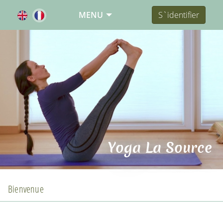
MENU
S`identifier
Yoga La Source
Bienvenue