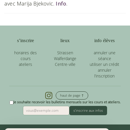
avec Marija Bjekovic.
Info
.
s’inscrire
lieux
info élèves
horaires des
Strassen
annuler une
cours
Walferdange
séance
ateliers
Centre-ville
utiliser un crédit
annuler
l’inscription
haut de page ↑
Je souhaite recevoir les bulletins mensuels sur les cours et ateliers.
s’inscrire aux infos