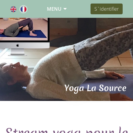
MENU
S`identifier
Yoga La Source