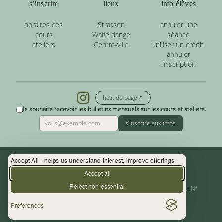
s’inscrire
lieux
info élèves
horaires des
Strassen
annuler une
cours
Walferdange
séance
ateliers
Centre-ville
utiliser un crédit
annuler
l’inscription
haut de page ↑
Je souhaite recevoir les bulletins mensuels sur les cours et ateliers.
s’inscrire aux infos
Accept All - helps us understand interest, improve offerings.
Contact : (+352) 33 34 19 - info@yoga.lu
Accept all
Reject non-essential
Centre de Yoga - La Source s.àr.l. — Autor. d’Etablissement: N°
Preferences
10015956/3