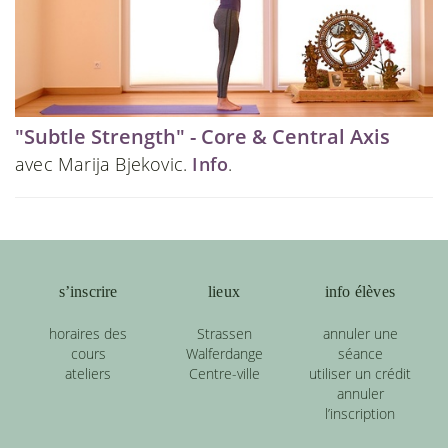
"Subtle Strength" - Core & Central Axis
avec Marija Bjekovic.
Info
.
s’inscrire
lieux
info élèves
horaires des
Strassen
annuler une
cours
Walferdange
séance
ateliers
Centre-ville
utiliser un crédit
annuler
l’inscription