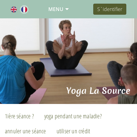
MENU
S`identifier
Yoga La Source
1ière séance ?
yoga pendant une maladie?
annuler une séance
utiliser un crédit