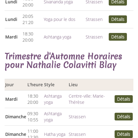
Lundi
Sivananda yoga
Strassen
Détails
20:00
20:05
Lundi
Yoga pour le dos
Strassen
Détails
21:20
18:30
Mardi
Ashtanga yoga
Strassen
Détails
20:00
Trimestre d'Automne Horaires
pour Nathalie Colavitti Blay
Jour
L'heure
Style
Lieu
18:30
Ashtanga
Centre-ville: Marie-
Mardi
Détails
20:00
yoga
Thérèse
09:30
Ashtanga
Dimanche
Strassen
Détails
10:55
yoga
11:00
Dimanche
Hatha yoga
Strassen
Détails
12:30