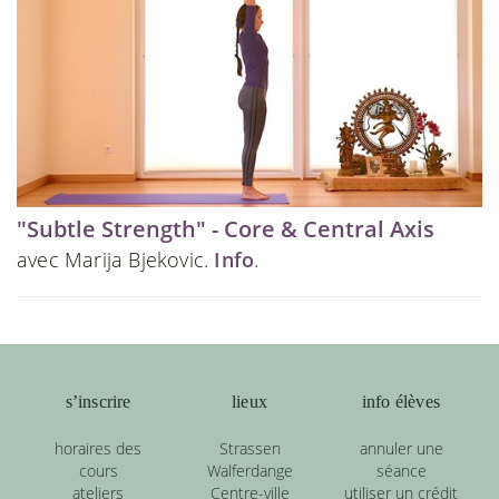
"Subtle Strength" - Core & Central Axis
avec Marija Bjekovic.
Info
.
s’inscrire
lieux
info élèves
horaires des
Strassen
annuler une
cours
Walferdange
séance
ateliers
Centre-ville
utiliser un crédit