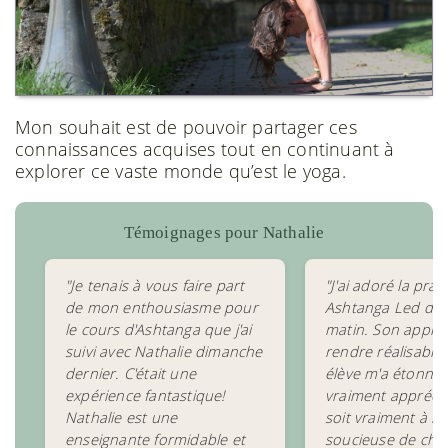
Mon souhait est de pouvoir partager ces
connaissances acquises tout en continuant à
explorer ce vaste monde qu’est le yoga.
Témoignages pour Nathalie
"Je tenais à vous faire part
"J'ai adoré la prat
de mon enthousiasme pour
Ashtanga Led de 
le cours d'Ashtanga que j'ai
matin. Son appro
suivi avec Nathalie dimanche
rendre réalisable
dernier. C'était une
élève m'a étonné !!
expérience fantastique!
vraiment apprécié
Nathalie est une
soit vraiment à l'
enseignante formidable et
soucieuse de cha