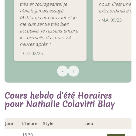
très encourageante! Je
nous. C'est une e
n'avais jamais essayé
extraordinaire !!!"
l'Ashtanga auparavant et je
- M.A. 09/23
me suis sentie très bien
accueillie. Je ressens encore
les bienfaits du cours 24
heures après."
– C.D. 02/26
‹
›
Cours hebdo d'été Horaires
pour Nathalie Colavitti Blay
Jour
L'heure
Style
Lieu
18:30