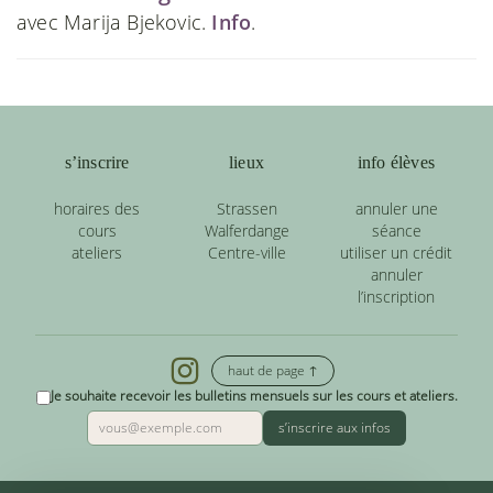
avec Marija Bjekovic.
Info
.
s’inscrire
lieux
info élèves
horaires des
Strassen
annuler une
cours
Walferdange
séance
ateliers
Centre-ville
utiliser un crédit
annuler
l’inscription
haut de page ↑
Je souhaite recevoir les bulletins mensuels sur les cours et ateliers.
s’inscrire aux infos