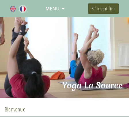
MENU
S`identifier
Yoga La Source
Bienvenue