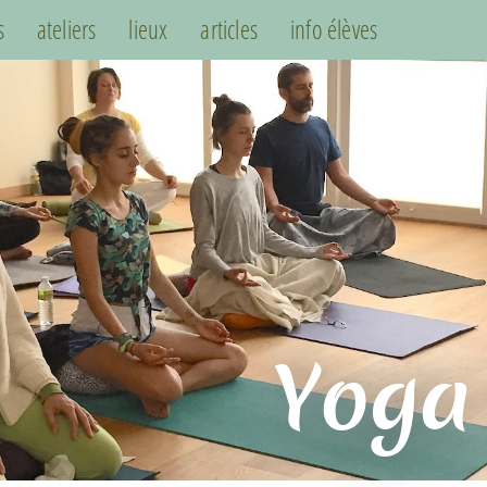
s
ateliers
lieux
articles
info élèves
Yoga