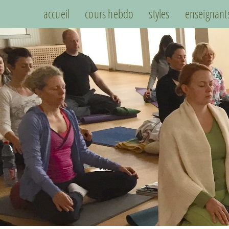
accueil
cours hebdo
styles
enseignant