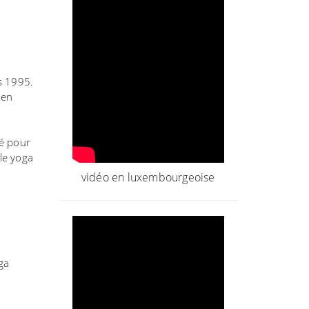
s 1995.
 en
é pour
 le yoga
vidéo en luxembourgeoise
ga