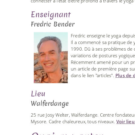
connecter à l'état d'être profond à travers le yoga
Enseignant
Fredric Bender
Fredric enseigne le yoga depui
Il a commencé sa pratique de y
1990. Dû à ses problèmes de do
variations de postures yogiqu
Récemment amené pour un prog
un article de première page sur
dans le lien "articles".
Plus de d
Lieu
Walferdange
25 rue Josy Welter, Walferdange. Centre fondate
Mysore. Cadre chaleureux, tous niveaux.
Voir lie