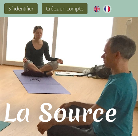
S`identifier
Créez un compte
 La Source