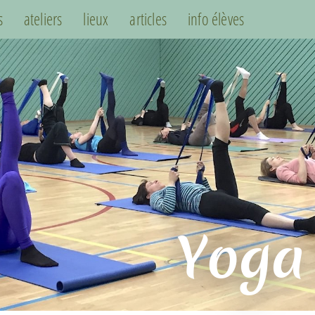
s
ateliers
lieux
articles
info élèves
Yoga