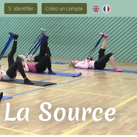
S`identifier
Créez un compte
 La Source