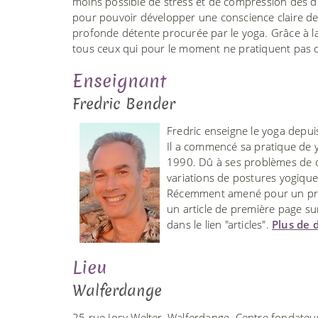
moins possible de stress et de compression des di
pour pouvoir développer une conscience claire de 
profonde détente procurée par le yoga. Grâce à la
tous ceux qui pour le moment ne pratiquent pas 
Enseignant
Fredric Bender
Fredric enseigne le yoga depui
Il a commencé sa pratique de y
1990. Dû à ses problèmes de do
variations de postures yogiqu
Récemment amené pour un prog
un article de première page sur
dans le lien "articles".
Plus de d
Lieu
Walferdange
25 rue Josy Welter, Walferdange. Centre fondate