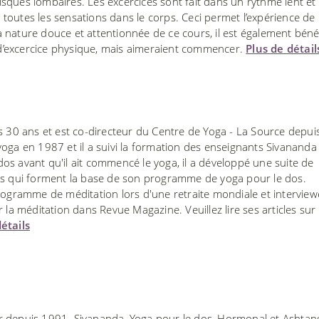
sques lombaires. Les excercices sont fait dans un rythme lent et 
toutes les sensations dans le corps. Ceci permet l’expérience de 
 nature douce et attentionnée de ce cours, il est également béné
d’excercice physique, mais aimeraient commencer.
Plus de détail
s 30 ans et est co-directeur du Centre de Yoga - La Source depui
oga en 1987 et il a suivi la formation des enseignants Sivananda
s avant qu'il ait commencé le yoga, il a développé une suite de
es qui forment la base de son programme de yoga pour le dos.
ramme de méditation lors d'une retraite mondiale et interview
 la méditation dans Revue Magazine. Veuillez lire ses articles sur
étails
ur depuis 1991. Sivananda, Yoga pour le dos, Hormonal et Ashtan