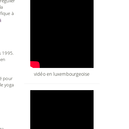
régulier
la
fique à
s
s 1995.
 en
vidéo en luxembourgeoise
é pour
 le yoga
ga