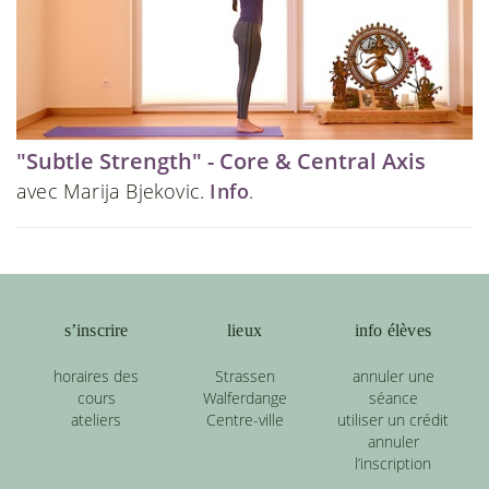
"Subtle Strength" - Core & Central Axis
avec Marija Bjekovic.
Info
.
s’inscrire
lieux
info élèves
horaires des
Strassen
annuler une
cours
Walferdange
séance
ateliers
Centre-ville
utiliser un crédit
annuler
l’inscription