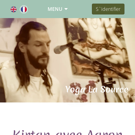
MENU
S`identifier
Yoga La Source